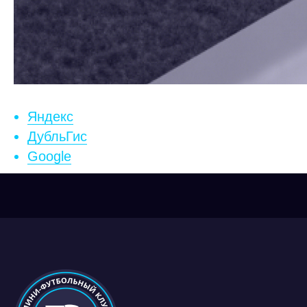
Отзывы
Яндекс
ДубльГис
Google