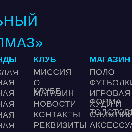
ЬНЫЙ
ЛМАЗ»
НДЫ
КЛУБ
МАГАЗИН
МИССИЯ
ПОЛО
СЛАЯ
НАЯ
О
ФУТБОЛК
КЛУБЕ
НАЯ
МАГАЗИН
ИГРОВАЯ
ФОРМА
НОВОСТИ
ХУДИ И
НАЯ
ТОЛСТОВ
КОНТАКТЫ
ОЛИМПИ
НАЯ
РЕКВИЗИТЫ
АКСЕССУ
НАЯ