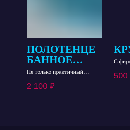
ПОЛОТЕНЦЕ
КР
БАННОЕ
С фир
БОЛЬШОЕ
логот
Не только практичный
500
предмет, но и стильный
2 100
₽
аксессуар.