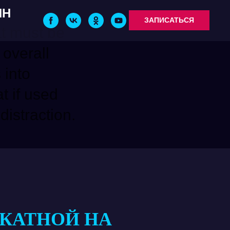
ИН
ЗАПИСАТЬСЯ
at must be
 overall
 into
t if used
 distraction.
АКАТНОЙ НА