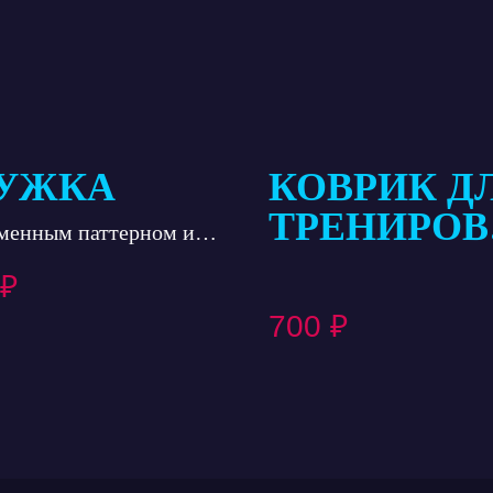
УЖКА
КОВРИК Д
ТРЕНИРОВ
менным паттерном и
КОНТРОЛ
ипом клуба «Алмаз»
₽
МЯЧА ,
700
₽
НЕСКОЛЬЗ
ЩИЙ,