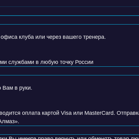
 офиса клуба или через вашего тренера.
ими службами в любую точку России
 Вам в руки.
одится оплата картой Visa или MasterCard. Отправк
Алмаз».
пки Вы имеете право вернуть или обменять товар л