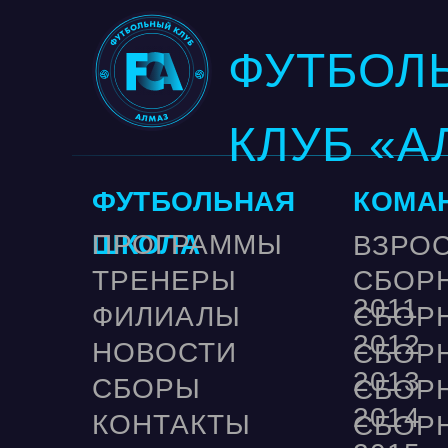
ФУТБОЛ
КЛУБ «А
ФУТБОЛЬНАЯ
КОМА
ШКОЛА
ПРОГРАММЫ
ВЗРО
ТРЕНЕРЫ
СБОР
2011
ФИЛИАЛЫ
СБОР
2012
НОВОСТИ
СБОР
2013
СБОРЫ
СБОР
2014
КОНТАКТЫ
СБОР