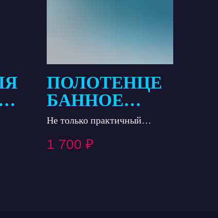
ЛЯ
ПОЛОТЕНЦЕ
КИ
БАННОЕ
Я
СРЕДНЕЕ
Не только практичный
предмет, но и стильный
1 700
₽
Я
аксессуар.