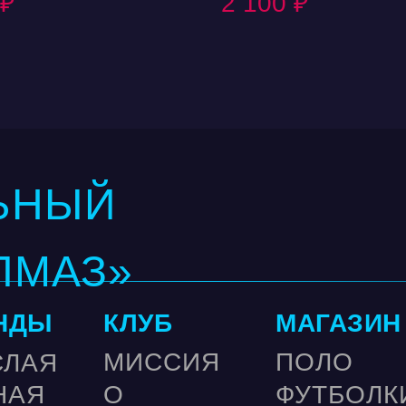
₽
2 100
₽
СКОЛЬЗЯ
аксессуар.
Й,
ЬНЫЙ
ЛМАЗ»
НДЫ
КЛУБ
МАГАЗИН
МИССИЯ
ПОЛО
СЛАЯ
НАЯ
О
ФУТБОЛК