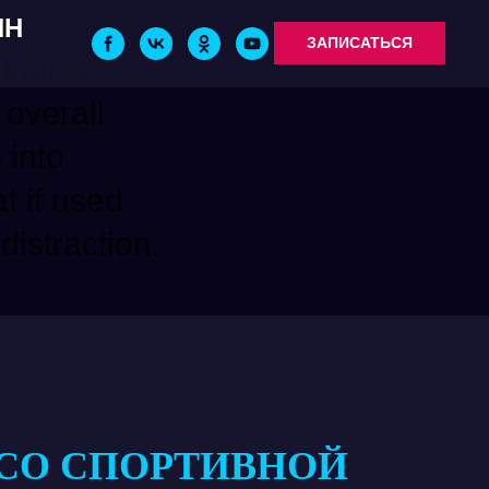
ИН
ЗАПИСАТЬСЯ
at must be
 overall
 into
t if used
 distraction.
СО СПОРТИВНОЙ