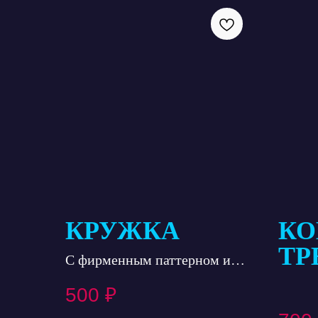
КРУЖКА
КО
ТР
С фирменным паттерном и
КО
логотипом клуба «Алмаз»
500
₽
МЯ