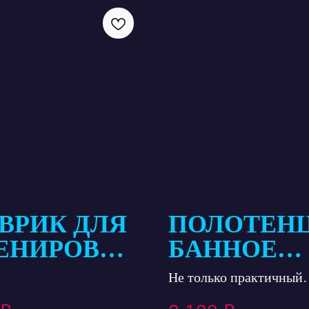
ВРИК ДЛЯ
ПОЛОТЕН
ЕНИРОВКИ
БАННОЕ
НТРОЛЯ
БОЛЬШОЕ
Не только практичный
ЧА ,
предмет, но и стильный